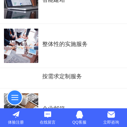
整体性的实施服务
按需求定制服务
企业邮箱
体验注册
在线留言
QQ客服
立即咨询